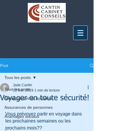
Post
Tous les posts
Jade Cantin
Tous les posts
12 févr. 2019
1 min de lecture
Voyager en toute sécurité!
Santé,pandémie,épidémie
Assurances de personnes
Vous prévoyez partir en voyage dans 
Avantages sociaux
les prochaines semaines ou les 
prochains mois??