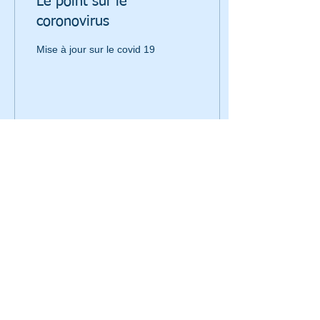
Le point sur le
coronovirus
Mise à jour sur le covid 19
22
0
1
1-800-463-7360
CantinCabinetConseils