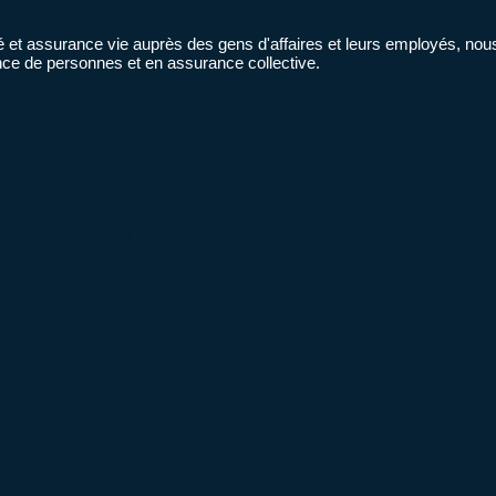
té et assurance vie auprès des gens d'affaires et leurs employés, nou
ce de personnes et en assurance collective.
Une expertise
té financière ne peut être spécialiste dans tous les domaines, notre
s intervenants dont vous avez besoin et ce, avec des produits actuels
de gens passionnés nous entourent afin d'offrir une gamme complète
Un service de courtage
oins 20 compagnies d'assurance, nous détenons aucun intérêt enver
vos objectifs et besoins avec la compagnie que nous croyons qui se