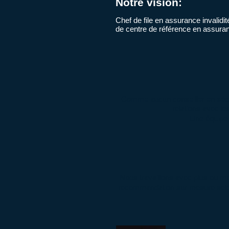
Notre vision:
Chef de file en assurance invalidi
de centre de référence en assuran
Comme aucun conseiller en sécuri
relations avec le
Une équipe 
Nous travaillons avec plus ou m
recommandation sur mesure selon 