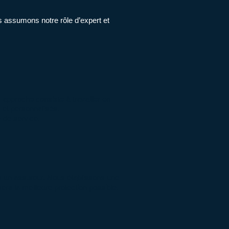
s assumons notre rôle d’expert et
 approche consiste à travailler en
 et personnalisés.
 de service.
s un assureur. Nous établissons une
ra la meilleure protection possible.