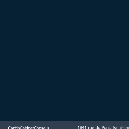
Une équip
ault
eillers
Pour tous vos besoins aprè
rejoindre votre conseiller 
professionnelles du 
Elle se fera un plaisir de 
vous accompagner 
Valeurs sûres
 faire respecter et respecter les autres. Le respect doit être omnipré
té et la justice.
les en place et si nous pensons qu'elles devraient être améliorées 
 comportements légaux et moraux.
à dire , ce qu'on veut, ce qu'on ne veut pas, et les personnes nous c
1841 rue du Pont, Saint-L
CantinCabinetConseils