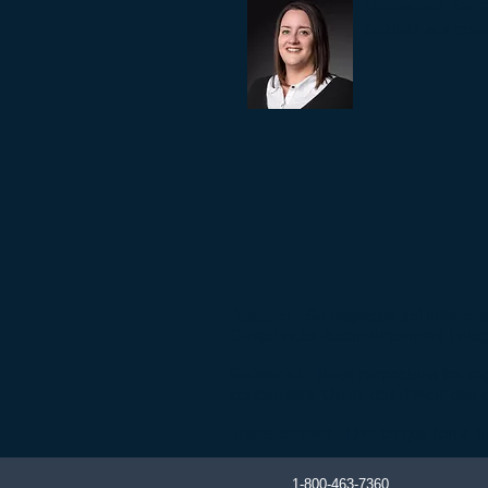
Geneviève Perre
Adjointe aux cons
Respect
: Se respecter soi même, se
Ce qui inclut automatiquement l'intégri
Solidarité
: Nous respectons les règ
concernées. On se doit d'avoir des
Transparence
: Dire ce que l’on a 
1-800-463-7360