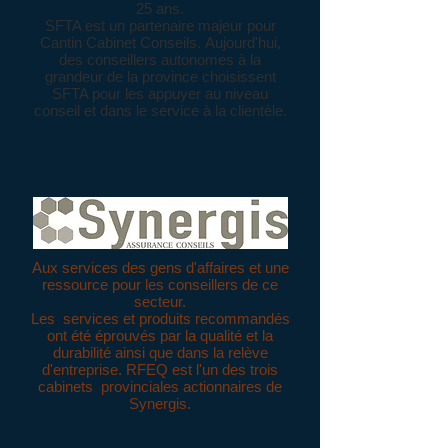
25 ans.
SFTA est un partenaire majeur pour
Cantin Cabinet Conseils. Aujourd'hui,
des conseillers autonomes à la
grandeur de la province choisissent
SFTA pour les appuyer au niveau
conseil et dans le service à la clientèle.
Aux services des gens d'affaires et une
ressource pour les conseillers de ce
secteur.
Les services et produits recommandés
ont été éprouvés par la qualité et la
durabilité ainsi que dans la relève
d'entreprise. RFEQ est l'un des trois
cabinets provinciales actionnaires de
Synergis.