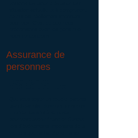
voulons les aider à évaluer leur
situation actuelle et à comprendre
ce qui est réellement important
pour eux. C'est ce que nous
préconisons avec les gens que
nous rencontrons.
Assurance de
personnes
Assurance
des particuliers
Que vous soyez en couple, parents,
grand-parents, plusieurs questions
importantes sont à se poser
pour votre avenir financier. Surtout
lors d’événements importants de la
vie, tels que l'achat d'une maison,