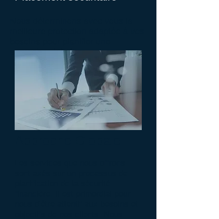
Nous déterminons avec vous la
meilleure protection adaptée à vos
besoins pour planifier une
approche globale :
Approche Globale
Les services que nous offrons
sont axés sur un processus de
planification de la sécurité
financière. Il est primordial pour
nous d'être attentif aux besoins et
objectifs de nos clients. Nous