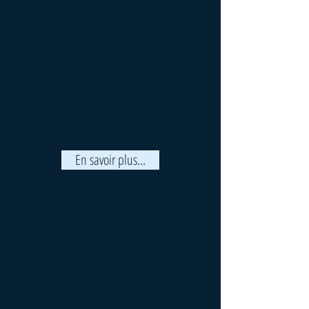
Assurance
d'entreprise
Vous êtes travailleur autonome,
entrepreneur, gestionnaire, etc...
Que vous soyez en lancement
d'entreprise ou bien implanter, il faut
veiller à la survie de votre
entreprise.
En savoir plus...
La survie financière
(entreprise et personnel)
Vous devez vous demander ce qui
adviendra de votre entreprise si
vous n'étiez plus là pour la diriger...?
Quel héritage voulez vous laissez à